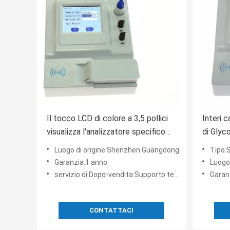
Il tocco LCD di colore a 3,5 pollici
Interi 
visualizza l'analizzatore specifico
di Gly
della proteina di Hba1c
esposiz
Luogo di origine:Shenzhen Guangdong
Tipo:Siste
completamente automatico
Garanzia:1 anno
Luogo
servizio di Dopo-vendita:Supporto tecnico online
Garan
CONTATTACI