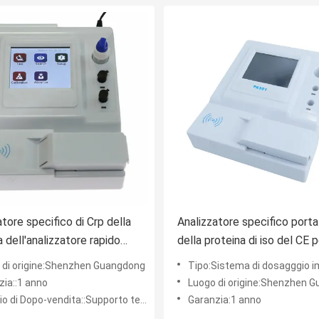
atore specifico di Crp della
Analizzatore specifico porta
a dell'analizzatore rapido
della proteina di iso del CE p
rova del D-dimero di HbA1c
Hba1c Crp
 di origine:Shenzhen Guangdong
Tipo:Sistema di dosagggio immunologico, analizzator
zia::1 anno
Luogo di origine:Shenzhen 
 di Dopo-vendita::Supporto tecnico online
Garanzia:1 anno