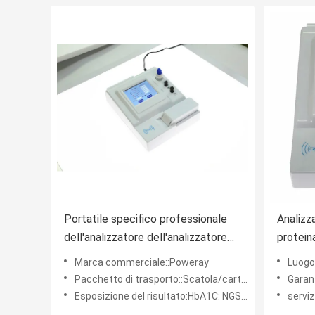
Portatile specifico professionale
Analizz
dell'analizzatore dell'analizzatore
protein
Hba1c della proteina 3-Channel
della p
Marca commerciale::Poweray
Luogo
Pacchetto di trasporto::Scatola/cartone
Garan
Esposizione del risultato:HbA1C: NGSP+IFCC/CRP: CRP+hsCRP
servizio