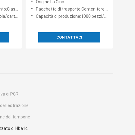
Origine:La Cina
Classe II
Pacchetto di trasporto:Contenitore di cartone
a/cartone
Capacità di produzione:1000 pezzi/mese
CONTATTACI
ova di PCR
dell'estrazione
gene del tampone
zzato di Hba1c