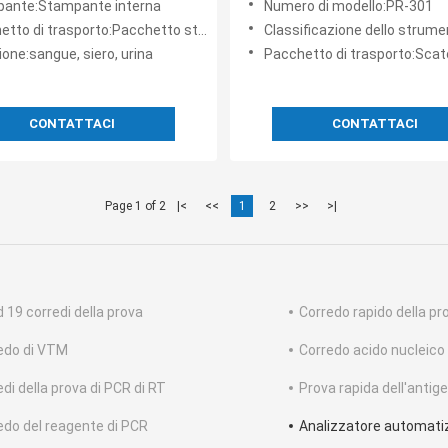
ante:Stampante interna
Numero di modello:PR-301
nti HbA1c
 di trasporto:Pacchetto standard dell'esportazione
Classificazione dello strumento:
one:sangue, siero, urina
Pacchetto di trasporto:Scatol
CONTATTACI
CONTATTACI
Page 1 of 2
|<
<<
1
2
>>
>|
d 19 corredi della prova
Corredo rapido della pr
edo di VTM
Corredo acido nucleico 
di della prova di PCR di RT
Prova rapida dell'anti
edo del reagente di PCR
Analizzatore automati