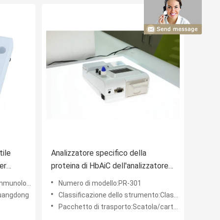
tile
Analizzatore specifico della
er
proteina di HbAiC dell'analizzatore
della proteina del laboratorio di
e di biochimica
Numero di modello:PR-301
prova di HbA1c CRP
Guangdong
Classificazione dello strumento:Classe II
Pacchetto di trasporto:Scatola/cartone