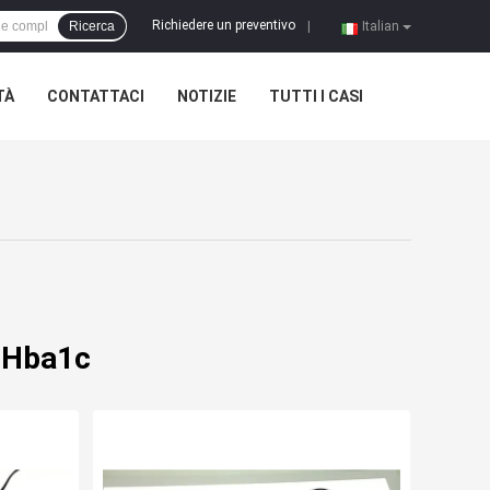
Richiedere un preventivo
Ricerca
|
Italian
TÀ
CONTATTACI
NOTIZIE
TUTTI I CASI
i Hba1c