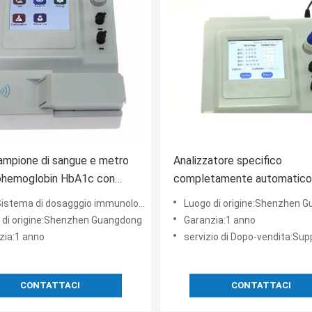
campione di sangue e metro
Analizzatore specifico
cohemoglobin HbA1c con
completamente automatico 
ione
proteina, analizzatore della 
ma di dosagggio immunologico, analizzatore di biochimica
Luogo di origine:Shenzhen 
Hba1c del laboratorio
 di origine:Shenzhen Guangdong
Garanzia:1 anno
zia:1 anno
servizio di Dopo-vendita:Supporto tec
CONTATTACI
CONTATTACI