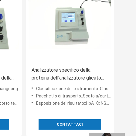
Analizzatore specifico della
della
proteina dell'analizzatore glicato
proteina
dell'emoglobina A1c Hba1c
Guangdong
Classificazione dello strumento::Classe II
Pacchetto di trasporto::Scatola/cartone
nico online
Esposizione del risultato::HbA1C: NGSP+IFCC/CRP: CRP+hsCRP
CONTATTACI