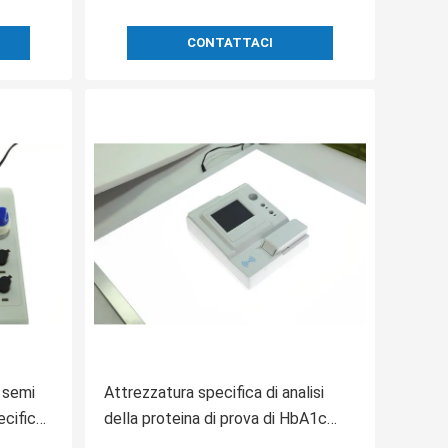
CONTATTACI
 semi
Attrezzatura specifica di analisi
cifico
della proteina di prova di HbA1c
LCD
CRP con la stampante termica