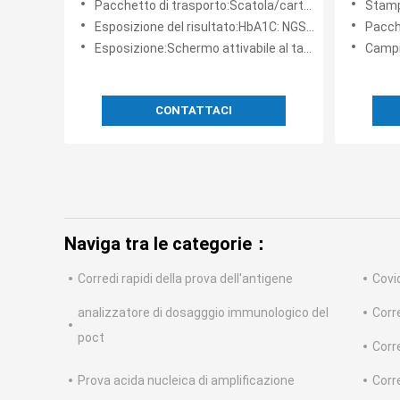
Pacchetto di trasporto:Scatola/cartone
Stamp
strume
Esposizione del risultato:HbA1C: NGSP+IFCC/CRP: CRP+hsCRP
Pacchetto
Esposizione:Schermo attivabile al tatto colorato di HD
Campi
CONTATTACI
Naviga tra le categorie：
Corredi rapidi della prova dell'antigene
Covi
analizzatore di dosagggio immunologico del
Corr
poct
Corre
Prova acida nucleica di amplificazione
Corr