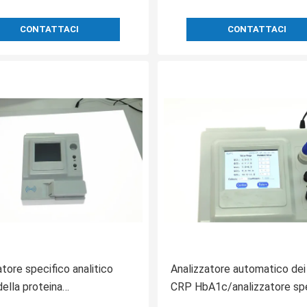
CONTATTACI
CONTATTACI
atore specifico analitico
Analizzatore automatico dei
della proteina
CRP HbA1c/analizzatore spe
alizzatore CRP degli
della proteina con il tocco 