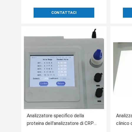
CONTATTACI
Analizzatore specifico della
Analizz
proteina dell'analizzatore di CRP
clinico 
Cys-C MALB HbA1c
dell'an