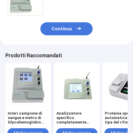
della proteina di Hba1c
completamente automatico
Continua
Prodotti Raccomandati
Interi campione di
Analizzatore
Proteina speci
sangue e metro di
specifico
automatica Ca
Glycohemoglobin
completamente
tipa del rifor
HbA1c con
automatico della
della fabbrica
esposizione
proteina,
analizzare
Miglior prezzo
Miglior prezzo
Miglior pr