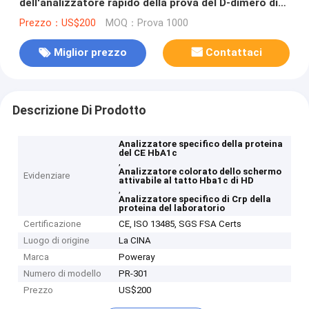
dell'analizzatore rapido della prova del D-dimero di
HbA1c
Prezzo：US$200
MOQ：Prova 1000
Miglior prezzo
Contattaci
Descrizione Di Prodotto
Analizzatore specifico della proteina
del CE HbA1c
,
Analizzatore colorato dello schermo
Evidenziare
attivabile al tatto Hba1c di HD
,
Analizzatore specifico di Crp della
proteina del laboratorio
Certificazione
CE, ISO 13485, SGS FSA Certs
Luogo di origine
La CINA
Marca
Poweray
Numero di modello
PR-301
Prezzo
US$200