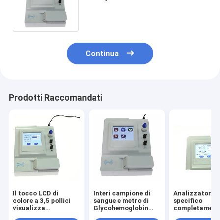
rapido della prova del D-dimero
di HbA1c
Continua
Prodotti Raccomandati
Il tocco LCD di
Interi campione di
Analizzatore
colore a 3,5 pollici
sangue e metro di
specifico
visualizza
Glycohemoglobin
completament
l'analizzatore
HbA1c con
automatico de