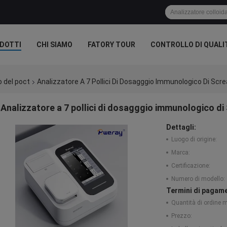
DOTTI
CHI SIAMO
FATORY TOUR
CONTROLLO DI QUALI
 del poct
Analizzatore A 7 Pollici Di Dosagggio Immunologico Di Scr
Analizzatore a 7 pollici di dosagggio immunologico di
Dettagli:
Luogo di origine:
Marca:
Certificazione:
Numero di modello:
Termini di pagame
Quantità di ordine 
Prezzo: