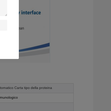
tomatico Carta tipo della proteina
mmunologico