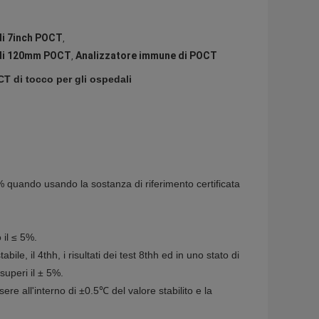
di 7inch POCT
,
 di 120mm POCT
Analizzatore immune di POCT
,
T di tocco per gli ospedali
 quando usando la sostanza di riferimento certificata
 il ≤ 5%.
bile, il 4thh, i risultati dei test 8thh ed in uno stato di
 superi il ± 5%.
e all'interno di ±0.5℃ del valore stabilito e la