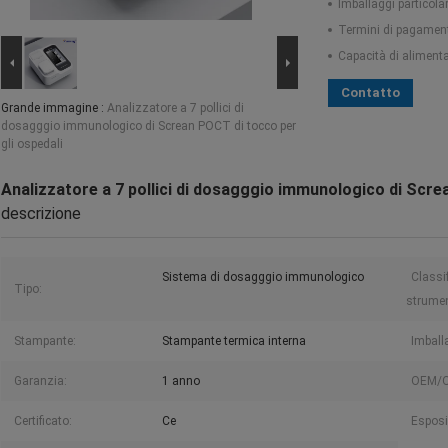
Imballaggi particolar
Termini di pagamen
Capacità di aliment
Contatto
Grande immagine :
Analizzatore a 7 pollici di
dosagggio immunologico di Screan POCT di tocco per
gli ospedali
Analizzatore a 7 pollici di dosagggio immunologico di Scre
descrizione
Sistema di dosagggio immunologico
Classi
Tipo:
strumen
Stampante:
Stampante termica interna
Imball
Garanzia:
1 anno
OEM/
Certificato:
Ce
Esposi