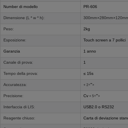
Number di modello
PR-606
Dimensione (L * w * h):
300mm×280mm×120m
Peso
:
2kg
Esposizione:
Touch screen a 7 pollici
Garanzia
1 anno
Canale di prova:
1
Tempo della prova:
≤ 15s
Accuratezza:
< 2="">
Precisione:
Cv
< 5="">
Interfaccia di LIS:
USB2.0 o RS232
Reagente chiuso:
Carta di deviazione stan