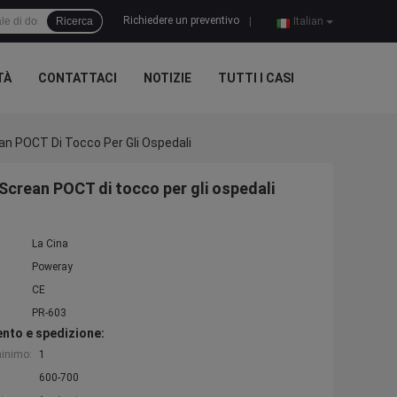
Richiedere un preventivo
Ricerca
|
Italian
TÀ
CONTATTACI
NOTIZIE
TUTTI I CASI
ean POCT Di Tocco Per Gli Ospedali
 Screan POCT di tocco per gli ospedali
La Cina
Poweray
CE
PR-603
nto e spedizione:
minimo:
1
600-700