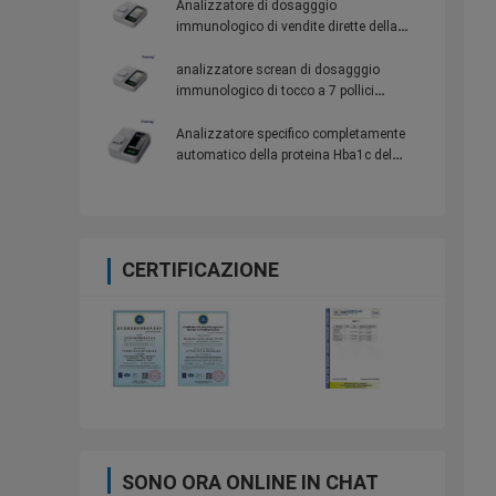
Analizzatore di dosagggio
immunologico di vendite dirette della
fabbrica (macchina tutta compresa) 100
elementi della prova per gli ospedali
analizzatore screan di dosagggio
immunologico di tocco a 7 pollici
(macchina tutta compresa) con 100
elementi della prova per gli ospedali
Analizzatore specifico completamente
automatico della proteina Hba1c del
laboratorio dell'analizzatore della
proteina di alta qualità
CERTIFICAZIONE
SONO ORA ONLINE IN CHAT