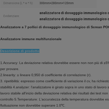
Dimensione (L * w * h):
300mm×280mm×120mm
analizzatore di dosagggio immunologico 
Evidenziare:
analizzatore di dosagggio immunologico
Analizzatore a 7 pollici di dosagggio immunologico di Screan POC
Analizzatore immune multifunzionale
Descrizione di prodotto
1.Accuracy: La deviazione relativa dovrebbe essere non non più di ±5%
per provare.
2.linearity: ≥ lineare 0,950 di coefficiente di correlazione (r).
3. ripetibilità: espresso come coefficiente di variazione il cv, ha richiesto
stabilità 4.analyzer: l'analizzatore è girato sopra in uno stato di lavoro sta
lavoro stabile all'inizio della deviazione relativa dei risultati dei test non
controllo 5.Temperature: L'accuratezza della temperatura dovrebbe esser
fluttuazione non dovrebbe superare 1.0℃.