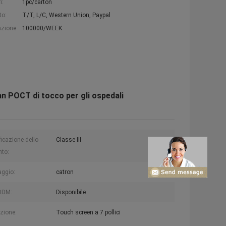
i:
1pc/carton
to:
T/T, L/C, Western Union, Paypal
azione:
100000/WEEK
an POCT di tocco per gli ospedali
ficazione dello
Classe III
to:
aggio:
catron
ODM:
Disponibile
zione:
Touch screen a 7 pollici