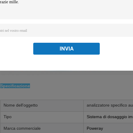
INVIA
Specificazione
Nome dell'oggetto
analizzatore specifico au
Tipo
Sistema di dosagggio i
Marca commerciale
Poweray