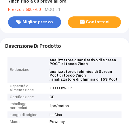
7inch fino a 60 prove all'ora
Prezzo：600-700
MOQ：1
Miglior prezzo
Contattaci
Descrizione Di Prodotto
analizzatore quantitativo di Screan
POCT di tocco 7inch
,
Evidenziare
analizzatore di chimica di Screan
Poct di tocco 7inch
,
analizzatore di chimica di 15S Poct
Capacità di
100000/WEEK
alimentazione
Certificazione
CE
Imballaggi
1pc/carton
particolari
Luogo di origine
La Cina
Marca
Poweray