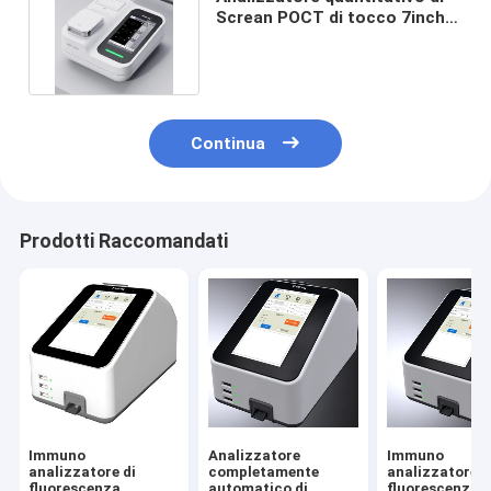
Screan POCT di tocco 7inch
fino a 60 prove all'ora
Continua
Prodotti Raccomandati
Immuno
Analizzatore
Immuno
analizzatore di
completamente
analizzatore d
fluorescenza
automatico di
fluorescenza