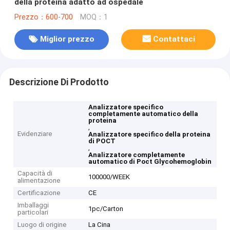
della proteina adatto ad ospedale
Prezzo：600-700
MOQ：1
Miglior prezzo
Contattaci
Descrizione Di Prodotto
Analizzatore specifico
completamente automatico della
proteina
,
Evidenziare
Analizzatore specifico della proteina
di POCT
,
Analizzatore completamente
automatico di Poct Glycohemoglobin
Capacità di
100000/WEEK
alimentazione
Certificazione
CE
Imballaggi
1pc/Carton
particolari
Luogo di origine
La Cina