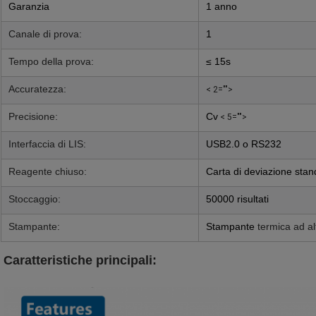
Garanzia
1 anno
Canale di prova:
1
Tempo della prova:
≤ 15s
Accuratezza:
< 2="">
Precisione:
Cv
< 5="">
Interfaccia di LIS:
USB2.0 o RS232
Reagente chiuso:
Carta di deviazione stan
Stoccaggio:
50000 risultati
Stampante:
Stampante
termica ad al
Caratteristiche principali: