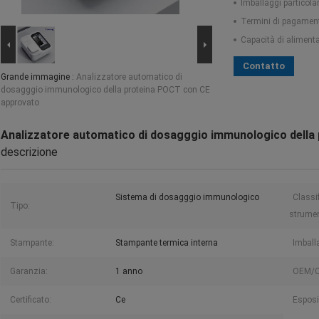
Imballaggi particolar
Termini di pagamen
Capacità di aliment
Contatto
Grande immagine :
Analizzatore automatico di
dosagggio immunologico della proteina POCT con CE
approvato
Analizzatore automatico di dosagggio immunologico della
descrizione
Sistema di dosagggio immunologico
Classi
Tipo:
strumen
Stampante:
Stampante termica interna
Imball
Garanzia:
1 anno
OEM/
Certificato:
Ce
Esposi