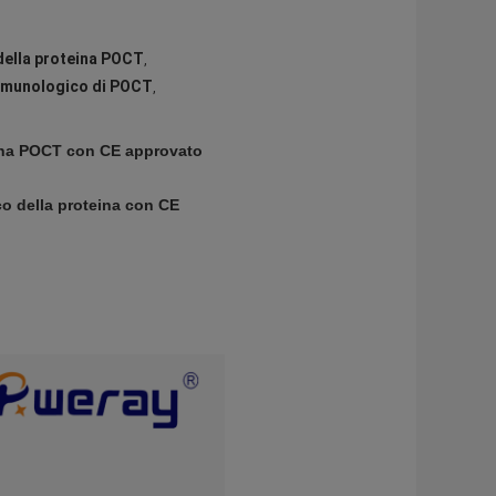
della proteina POCT
,
immunologico di POCT
,
ina POCT con CE approvato
ico della proteina con CE