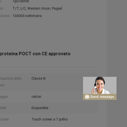
i:
1pc/carton
to:
T/T, L/C, Western Union, Paypal
azione:
100000/settimana
 proteina POCT con CE approvato
ficazione dello
Classe III
to:
aggio:
catron
ODM:
Disponibile
zione:
Touch screen a 7 pollici