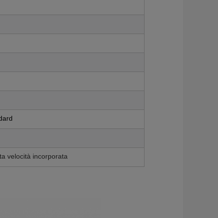
dard
ta velocità incorporata