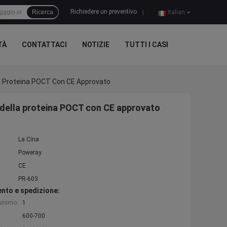
Richiedere un preventivo
Ricerca
|
Italian
TÀ
CONTATTACI
NOTIZIE
TUTTI I CASI
a Proteina POCT Con CE Approvato
della proteina POCT con CE approvato
La Cina
Poweray
CE
PR-603
nto e spedizione:
minimo:
1
600-700