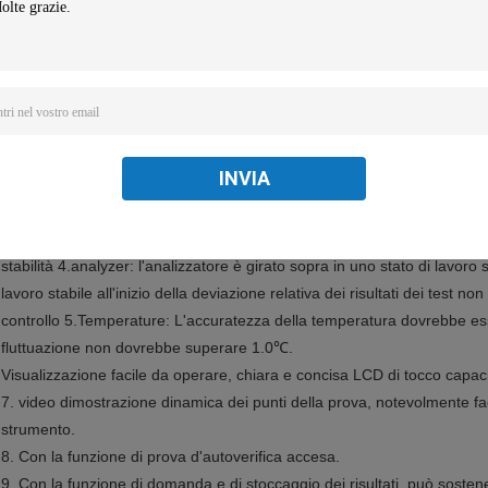
1.Accuracy: La deviazione relativa dovrebbe essere non non più di ±5%
INVIA
per provare.
2.linearity: ≥ lineare 0,950 di coefficiente di correlazione (r).
3. ripetibilità: espresso come coefficiente di variazione il cv, ha richiesto
stabilità 4.analyzer: l'analizzatore è girato sopra in uno stato di lavoro sta
lavoro stabile all'inizio della deviazione relativa dei risultati dei test non
controllo 5.Temperature: L'accuratezza della temperatura dovrebbe esser
fluttuazione non dovrebbe superare 1.0℃.
Visualizzazione facile da operare, chiara e concisa LCD di tocco capaciti
7. video dimostrazione dinamica dei punti della prova, notevolmente fac
strumento.
8. Con la funzione di prova d'autoverifica accesa.
9. Con la funzione di domanda e di stoccaggio dei risultati, può soste