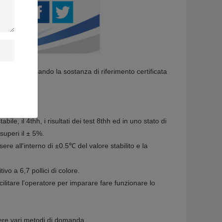
 quando usando la sostanza di riferimento certificata
 il ≤ 5%.
bile, il 4thh, i risultati dei test 8thh ed in uno stato di
 superi il ± 5%.
e all'interno di ±0.5℃ del valore stabilito e la
vo a 6,7 pollici di colore.
ilitare l'operatore per imparare fare funzionare lo
nere vari metodi di domanda.