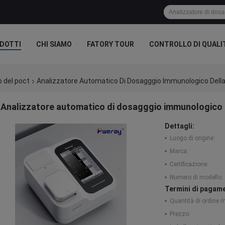
DOTTI
CHI SIAMO
FATORY TOUR
CONTROLLO DI QUALI
 del poct
Analizzatore Automatico Di Dosagggio Immunologico Dell
Analizzatore automatico di dosagggio immunologico 
Dettagli:
Luogo di origine:
Marca:
Certificazione:
Numero di modello:
Termini di pagame
Quantità di ordine 
Prezzo: