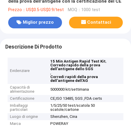
della prova dell'antigene con la certificazione del CE
Prezzo：US$0.5-US$0.9/test
MOQ：1000 test
Miglior prezzo
Contattaci
Descrizione Di Prodotto
,
15 Min Antigen Rapid Test Kit
Corredo rapido della prova
dell'antigene dello SGS
Evidenziare
,
Corredi rapidi della prova
dell'antigene dell'AG
Capacità di
5000000 kit/settimana
alimentazione
Certificazione
CE,ISO 13485, SGS ,FDA certs
Imballaggi
1/5/25/50 test/scatola 50
particolari
scatole/cartone
Luogo di origine
Shenzhen, Cina
Marca
POWERAY