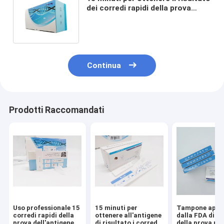
dei corredi rapidi della prova
dell'antigene con la
certificazione del CE
Continua
Prodotti Raccomandati
Uso professionale 15
15 minuti per
Tampone appr
corredi rapidi della
ottenere all'antigene
dalla FDA di Ki
prova dell'antigene
di risultato i corredi
della prova ra