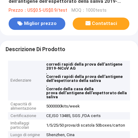
dell'antigene dell'espettorato della saliva 2019-
NCoV AG
Prezzo：US$0.5-US$0.9/test
MOQ：1000tests
Miglior prezzo
Contattaci
Descrizione Di Prodotto
corredi rapidi della prova dell'antigene
2019-NCoV AG
,
Corredi rapidi della prova dell'antigene
Evidenziare
dell'espettorato della saliva
,
Corredo della casa della
prova dell'antigene dell'espettorato della
saliva
Capacità di
5000000kits/week
alimentazione
Certificazione
CE,ISO 13485, SGS ,FDA certs
Imballaggi
1/5/25/50 prova/di scatola 50boxes/carton
particolari
Luogo di origine
Shenzhen, Cina