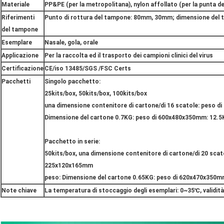
Materiale
PP&PE (per la metropolitana), nylon affollato (per la punta d
Riferimenti
Punto di rottura del tampone: 80mm, 30mm; dimensione del
del tampone
Esemplare
Nasale, gola, orale
Applicazione
Per la raccolta ed il trasporto dei campioni clinici del virus
Certificazione
CE/iso 13485/SGS /FSC Certs
Pacchetti
Singolo pacchetto:
25kits/box, 50kits/box, 100kits/box
una dimensione contenitore di cartone/di 16 scatole: peso 
Dimensione del cartone 0.7KG: peso di 600x480x350mm: 12.
Pacchetto in serie:
50kits/box, una dimensione contenitore di cartone/di 20 scat
225x120x165mm
peso: Dimensione del cartone 0.65KG: peso di 620x470x350m
Note chiave
La temperatura di stoccaggio degli esemplari: 0~35℃, validità