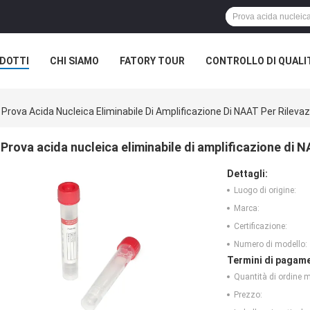
DOTTI
CHI SIAMO
FATORY TOUR
CONTROLLO DI QUALI
Prova Acida Nucleica Eliminabile Di Amplificazione Di NAAT Per Rileva
Prova acida nucleica eliminabile di amplificazione di N
Dettagli:
Luogo di origine:
Marca:
Certificazione:
Numero di modello:
Termini di pagame
Quantità di ordine 
Prezzo: