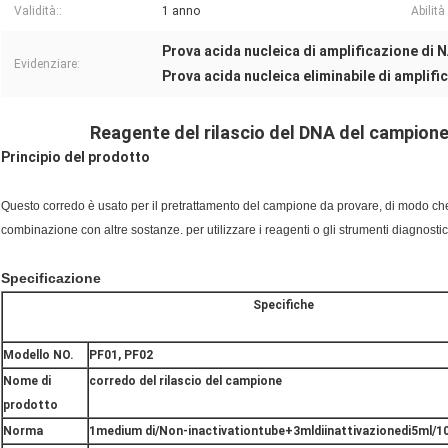
Validità::
1 anno
Abilità
Prova acida nucleica di amplificazione di 
Evidenziare:
Prova acida nucleica eliminabile di amplifi
Reagente del rilascio del DNA del campione 
Principio del prodotto
Questo corredo è usato per il pretrattamento del campione da provare, di modo che
combinazione con altre sostanze. per utilizzare i reagenti o gli strumenti diagnostici
Specificazione
Specifiche
Modello NO.
PF01, PF02
Nome di
corredo del rilascio del campione
prodotto
Norma
1medium di/Non-inactivationtube+3mldiinattivazionedi5ml/1