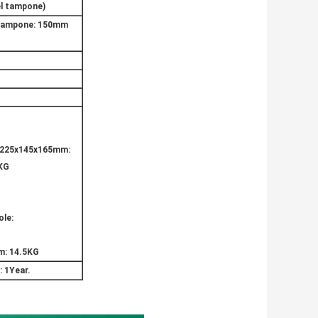
el tampone)
 tampone: 150mm
di 225x145x165mm:
5KG
ole:
m: 14.5KG
: 1Year.