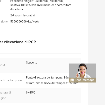
i:
Pacchetto singolo: 25kits/box, 50kits/box,
scatola 100kits/box 16/dimensione contenitore
di cartone:
2-7 giorni lavorativi
azione:
5000000000kits/week
er rilevazione di PCR
Supporto
ODM:
Punto di rottura del tampone: 80mm,
menti del tampone:
30mm; dimensione del tampone: 150mm
atura di
0~35℃
gio::