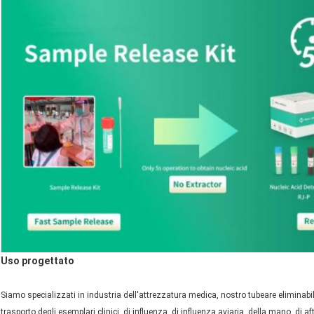
Lasciate un messaggio
Ti richiameremo presto!
Uso progettato
Siamo specializzati in industria dell'attrezzatura medica, nostro tubeare eliminabil
trasporto degli esemplari clinici, di influenza, di influenza aviaria, della mano, di 