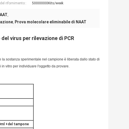
 del rifornimento::
50000000Kits/week
NAAT
,
cazione
Prova molecolare eliminabile di NAAT
,
del virus per rilevazione di PCR
 la sostanza sperimentale nel campione è liberata dallo stato di
 in vitro per individuare l'oggetto da provare.
0ml +del tampone