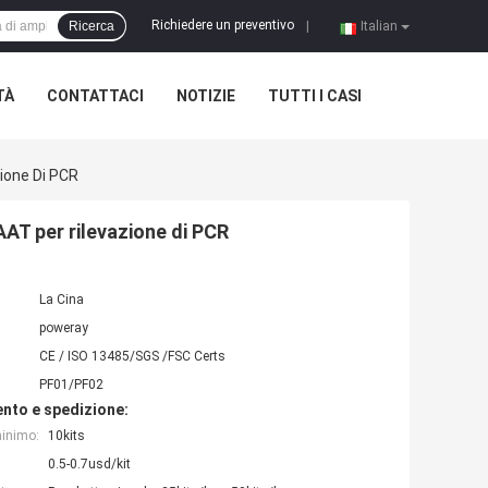
Richiedere un preventivo
Ricerca
|
Italian
TÀ
CONTATTACI
NOTIZIE
TUTTI I CASI
zione Di PCR
AAT per rilevazione di PCR
La Cina
poweray
CE / ISO 13485/SGS /FSC Certs
PF01/PF02
nto e spedizione:
minimo:
10kits
0.5-0.7usd/kit