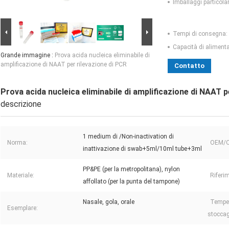
Imballaggi particolar
Tempi di consegna:
Capacità di aliment
Grande immagine :
Prova acida nucleica eliminabile di
amplificazione di NAAT per rilevazione di PCR
Contatto
Prova acida nucleica eliminabile di amplificazione di NAAT p
descrizione
1 medium di /Non-inactivation di
Norma:
OEM/
inattivazione di swab+5ml/10ml tube+3ml
PP&PE (per la metropolitana), nylon
Materiale:
Riferi
affollato (per la punta del tampone)
Nasale, gola, orale
Temper
Esemplare:
stoccag