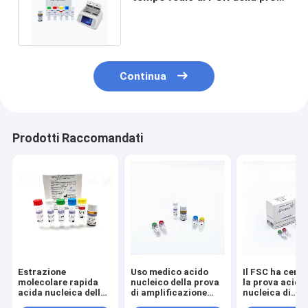
di amplificazione di RT
Continua
Prodotti Raccomandati
Estrazione
Uso medico acido
Il FSC ha certi
molecolare rapida
nucleico della prova
la prova acida
acida nucleica della
di amplificazione
nucleica di
prova del virus
della prova NAAT
amplificazione