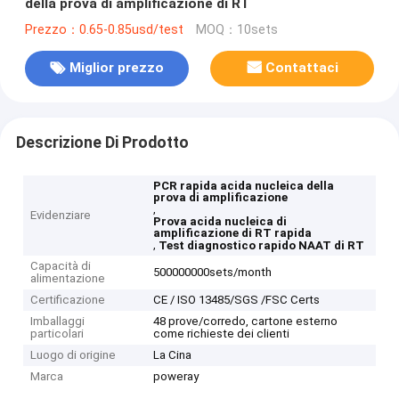
della prova di amplificazione di RT
Prezzo：0.65-0.85usd/test
MOQ：10sets
Miglior prezzo
Contattaci
Descrizione Di Prodotto
PCR rapida acida nucleica della
prova di amplificazione
,
Evidenziare
Prova acida nucleica di
amplificazione di RT rapida
,
Test diagnostico rapido NAAT di RT
Capacità di
500000000sets/month
alimentazione
Certificazione
CE / ISO 13485/SGS /FSC Certs
Imballaggi
48 prove/corredo, cartone esterno
particolari
come richieste dei clienti
Luogo di origine
La Cina
Marca
poweray