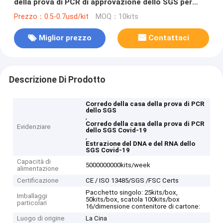
della prova di PCR di approvazione dello SGS per
Covid-19
Prezzo：0.5-0.7usd/kit
MOQ：10kits
Miglior prezzo
Contattaci
Descrizione Di Prodotto
Corredo della casa della prova di PCR
dello SGS
,
Corredo della casa della prova di PCR
Evidenziare
dello SGS Covid-19
,
Estrazione del DNA e del RNA dello
SGS Covid-19
Capacità di
5000000000kits/week
alimentazione
Certificazione
CE / ISO 13485/SGS /FSC Certs
Pacchetto singolo: 25kits/box,
Imballaggi
50kits/box, scatola 100kits/box
particolari
16/dimensione contenitore di cartone:
Luogo di origine
La Cina