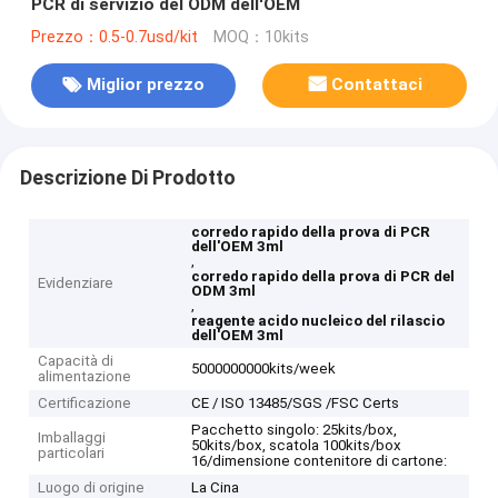
PCR di servizio del ODM dell'OEM
Prezzo：0.5-0.7usd/kit
MOQ：10kits
Miglior prezzo
Contattaci
Descrizione Di Prodotto
corredo rapido della prova di PCR
dell'OEM 3ml
,
corredo rapido della prova di PCR del
Evidenziare
ODM 3ml
,
reagente acido nucleico del rilascio
dell'OEM 3ml
Capacità di
5000000000kits/week
alimentazione
Certificazione
CE / ISO 13485/SGS /FSC Certs
Pacchetto singolo: 25kits/box,
Imballaggi
50kits/box, scatola 100kits/box
particolari
16/dimensione contenitore di cartone:
Luogo di origine
La Cina