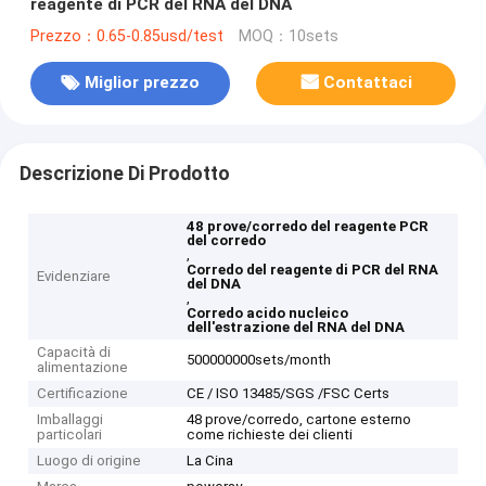
reagente di PCR del RNA del DNA
Prezzo：0.65-0.85usd/test
MOQ：10sets
Miglior prezzo
Contattaci
Descrizione Di Prodotto
48 prove/corredo del reagente PCR
del corredo
,
Corredo del reagente di PCR del RNA
Evidenziare
del DNA
,
Corredo acido nucleico
dell'estrazione del RNA del DNA
Capacità di
500000000sets/month
alimentazione
Certificazione
CE / ISO 13485/SGS /FSC Certs
Imballaggi
48 prove/corredo, cartone esterno
particolari
come richieste dei clienti
Luogo di origine
La Cina