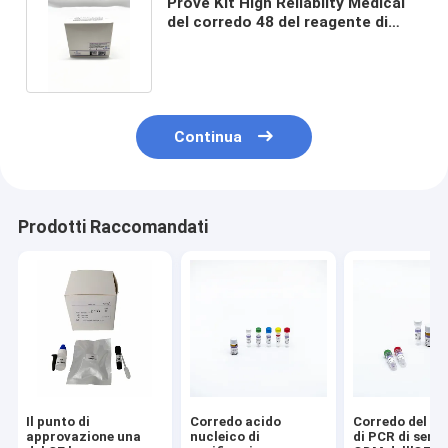
Prove Kit High Reliablity Medical
del corredo 48 del reagente di
PCR del RNA del DNA
Continua
Prodotti Raccomandati
Il punto di
Corredo acido
Corredo del re
approvazione una
nucleico di
di PCR di servi