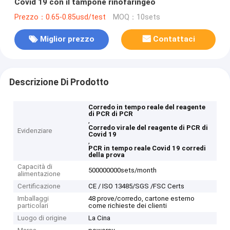
Covid 19 con il tampone rinofaringeo
Prezzo：0.65-0.85usd/test
MOQ：10sets
Miglior prezzo
Contattaci
Descrizione Di Prodotto
Corredo in tempo reale del reagente
di PCR di PCR
,
Corredo virale del reagente di PCR di
Evidenziare
Covid 19
,
PCR in tempo reale Covid 19 corredi
della prova
Capacità di
500000000sets/month
alimentazione
Certificazione
CE / ISO 13485/SGS /FSC Certs
Imballaggi
48 prove/corredo, cartone esterno
particolari
come richieste dei clienti
Luogo di origine
La Cina