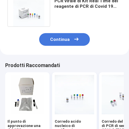
PCR virale di Kit Real Time del
reagente di PCR di Covid 19
con il tampone rinofaringeo
Continua
Prodotti Raccomandati
Il punto di
Corredo acido
Corredo del re
approvazione una
nucleico di
di PCR di servi