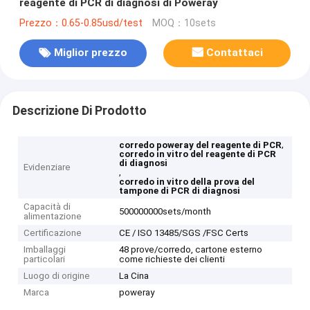
reagente di PCR di diagnosi di Poweray
Prezzo：0.65-0.85usd/test
MOQ：10sets
Miglior prezzo
Contattaci
Descrizione Di Prodotto
,
corredo poweray del reagente di PCR
corredo in vitro del reagente di PCR
di diagnosi
Evidenziare
,
corredo in vitro della prova del
tampone di PCR di diagnosi
Capacità di
500000000sets/month
alimentazione
Certificazione
CE / ISO 13485/SGS /FSC Certs
Imballaggi
48 prove/corredo, cartone esterno
particolari
come richieste dei clienti
Luogo di origine
La Cina
Marca
poweray