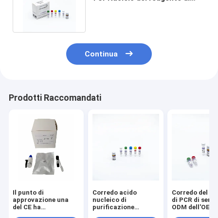
PCR di diagnosi di Poweray
Continua
Prodotti Raccomandati
Il punto di
Corredo acido
Corredo del re
approvazione una
nucleico di
di PCR di servi
del CE ha
purificazione
ODM dell'OEM
personalizzato il
dell'estrazione del