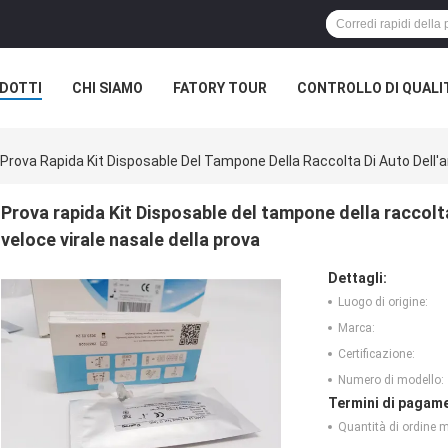
DOTTI
CHI SIAMO
FATORY TOUR
CONTROLLO DI QUALI
Prova Rapida Kit Disposable Del Tampone Della Raccolta Di Auto Dell'a
Prova rapida Kit Disposable del tampone della raccolta
veloce virale nasale della prova
Dettagli:
Luogo di origine:
Marca:
Certificazione:
Numero di modello:
Termini di pagame
Quantità di ordine 