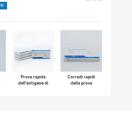
Prova rapida
Corredi rapidi
dell'antigene di
della prova
di
specificità di
dell'antigene
certificazione
eliminabile
99,1% di iso per la
diagnostico,
casa
approvazione
colloidale dello
SGS di Kit With
della prova