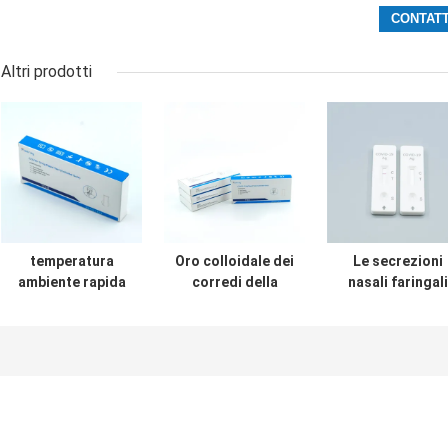
Altri prodotti
temperatura
Oro colloidale dei
Le secrezioni
ambiente rapida
corredi della
nasali faringali
dei corredi della
prova
dei corredi rapi
prova
dell'antigene
della prova
dell'antigene
COVID-19 basato
dell'antigene
dell'espettorato
per prova acida
SARS-CoV-2
della saliva 2019-
nucleica negativa
provano
NCoV AG