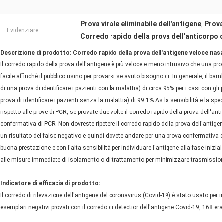
Prova virale eliminabile dell'antigene
Prova
,
Evidenziare:
Corredo rapido della prova dell'anticorpo
Descrizione di prodotto: Corredo rapido della prova dell'antigene veloce nas
Il corredo rapido della prova dell'antigene è più veloce e meno intrusivo che una 
facile affinchè il pubblico usino per provarsi se avuto bisogno di. In generale, il ba
di una prova di identificare i pazienti con la malattia) di circa 95% per i casi con gli
prova di identificare i pazienti senza la malattia) di 99.1%.As la sensibilità e la spec
rispetto alle prove di PCR, se provate due volte il corredo rapido della prova dell'a
confermativa di PCR. Non dovreste ripetere il corredo rapido della prova dell'antige
un risultato del falso negativo e quindi dovete andare per una prova confermativa di
buona prestazione e con l'alta sensibilità per individuare l'antigene alla fase inizi
alle misure immediate di isolamento o di trattamento per minimizzare trasmissio
Indicatore di efficacia di prodotto:
Il corredo di rilevazione dell'antigene del coronavirus (Covid-19) è stato usato per 
esemplari negativi provati con il corredo di detectior dell'antigene Covid-19, 168 er