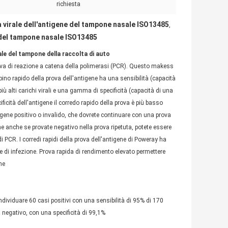
richiesta
 virale dell'antigene del tampone nasale ISO13485
,
 del tampone nasale ISO13485
ale del tampone della raccolta di auto
prova di reazione a catena della polimerasi (PCR). Questo makess
mbino rapido della prova dell'antigene ha una sensibilità (capacità
 più alti carichi virali e una gamma di specificità (capacità di una
ificità dell'antigene il corredo rapido della prova è più basso
ntigene positivo o invalido, che dovrete continuare con una prova
ne anche se provate negativo nella prova ripetuta, potete essere
 PCR. I corredi rapidi della prova dell'antigene di Poweray ha
ale di infezione. Prova rapida di rendimento elevato permettere
ne
individuare 60 casi positivi con una sensibilità di 95% di 170
a negativo, con una specificità di 99,1%