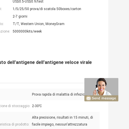
US$0.5-US$0.9/test
i:
1/5/25/50 prova/di scatola 50boxes/carton
2-7 giorni
to:
T/T, Western Union, MoneyGram
azione:
5000000kits/week
to dell'antigene dell'antigene veloce virale
Prova rapida di malattia di infezioni
ione di stoccaggio:
2-30℃
Alta precisione, risultati in 15 minuti, di
ristica di prodotto:
facile impiego, nessun'attrezzatura