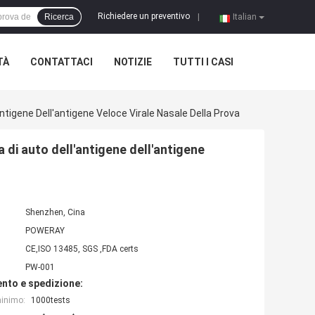
Richiedere un preventivo
Ricerca
|
Italian
TÀ
CONTATTACI
NOTIZIE
TUTTI I CASI
ntigene Dell'antigene Veloce Virale Nasale Della Prova
 di auto dell'antigene dell'antigene
Shenzhen, Cina
POWERAY
CE,ISO 13485, SGS ,FDA certs
PW-001
nto e spedizione:
minimo:
1000tests