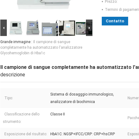
Prezzo:
Termini di pagamen
Contatto
Grande immagine :
Il campione di sangue
completamente ha automatizzato l'analizzatore
Glycohemoglobin di Hba1c
Il campione di sangue completamente ha automatizzato l'a
descrizione
Sistema di dosagggio immunologico,
Tipo:
Numero
analizzatore di biochimica
Classificazione dello
Classe II
Pacche
strumento:
Esposizione del risultato:
HbA1C: NGSP+IFCC/CRP: CRP+hsCRP
Esposi