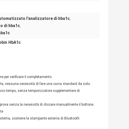
tomatizzato l'analizzatore di hba1c
,
o di hba1c
,
hba1c
lobin HbA1c
ne per verificare il completamento.
gente, nessuna necessità di fare una curva standard da solo.
tesso tempo, senza temporizzatore supplementare di
prova senza la necessità di cliccare manualmente il bottone.
nte
sistema, sostiene la stampante esterna di Bluetooth