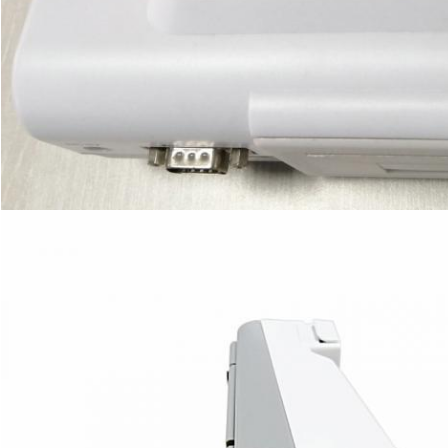
Lasciate un messaggio
Ti richiameremo presto!