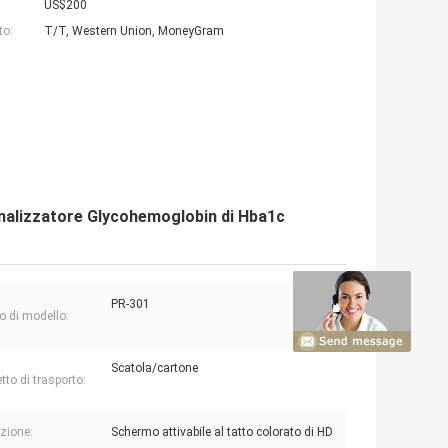
US$200
to:
T/T, Western Union, MoneyGram
nalizzatore Glycohemoglobin di Hba1c
PR-301
 di modello:
Scatola/cartone
tto di trasporto:
zione:
Schermo attivabile al tatto colorato di HD