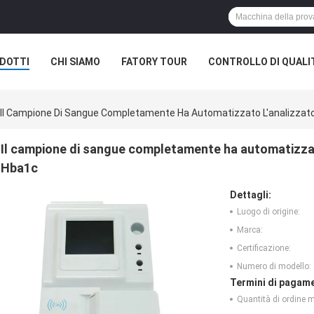
DOTTI
CHI SIAMO
FATORY TOUR
CONTROLLO DI QUALI
Il Campione Di Sangue Completamente Ha Automatizzato L'analizzat
Il campione di sangue completamente ha automatizzat
Hba1c
Dettagli:
Luogo di origine:
Marca:
Certificazione:
Numero di modello:
Termini di pagame
Quantità di ordine 