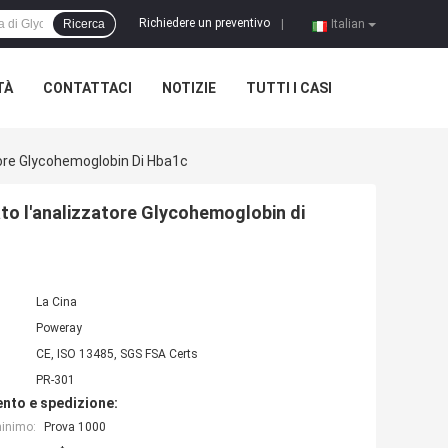
Richiedere un preventivo
Ricerca
|
Italian
TÀ
CONTATTACI
NOTIZIE
TUTTI I CASI
ore Glycohemoglobin Di Hba1c
o l'analizzatore Glycohemoglobin di
La Cina
Poweray
CE, ISO 13485, SGS FSA Certs
PR-301
nto e spedizione:
minimo:
Prova 1000