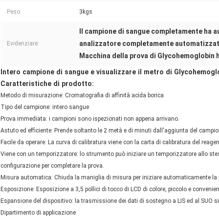
Peso:
3kgs
Il campione di sangue completamente ha au
analizzatore completamente automatizzat
Evidenziare:
Macchina della prova di Glycohemoglobin 
Intero campione di sangue e visualizzare il metro di Glycohemog
Caratteristiche di prodotto:
Metodo di misurazione: Cromatografia di affinità acida borica
Tipo del campione: intero sangue
Prova immediata: i campioni sono ispezionati non appena arrivano.
Astuto ed efficiente: Prende soltanto le 2 metà e di minuti dall'aggiunta del campio
Facile da operare: La curva di calibratura viene con la carta di calibratura del rea
Viene con un temporizzatore: lo strumento può iniziare un temporizzatore allo s
configurazione per completare la prova.
Misura automatica: Chiuda la maniglia di misura per iniziare automaticamente la 
Esposizione: Esposizione a 3,5 pollici di tocco di LCD di colore, piccolo e convenie
Espansione del dispositivo: la trasmissione dei dati di sostegno a LIS ed al SUO 
Dipartimento di applicazione