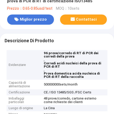
prova di PCR di RT di certificazione ISO13485
Prezzo：0.65-0.85usd/test
MOQ：10sets
Miglior prezzo
Contattaci
Descrizione Di Prodotto
96 prove/corredo di RT di PCR dei
corredi della prova
,
Corredi acidi nucleici della prova di
Evidenziare
PCR di RT
,
Prova domestica acida nucleica di
PCR di RT della raccolta
Capacità di
500000000sets/month
alimentazione
Certificazione
CE / ISO 13485/SGS /FSC Certs
Imballaggi
48 prove/corredo, cartone esterno
particolari
come richieste dei clienti
Luogo di origine
La Cina