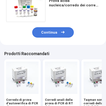
Prova acida
nucleica/corredo dei corredi
96 della prova di PCR di RT di
certificazione ISO13485
Continua
Prodotti Raccomandati
Corredo di prova
Corredi anali della
Taqman sonda 
d'autoverifica di PCR
prova di PCR di RT
corredi della p