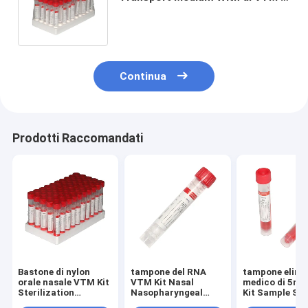
è affollato il bastone di nylon del
tampone
Continua
Prodotti Raccomandati
Bastone di nylon
tampone del RNA
tampone elimi
orale nasale VTM Kit
VTM Kit Nasal
medico di 5ml
Sterilization
Nasopharyngeal
Kit Sample St
Packaging del
Throat Nylon della
Tube With