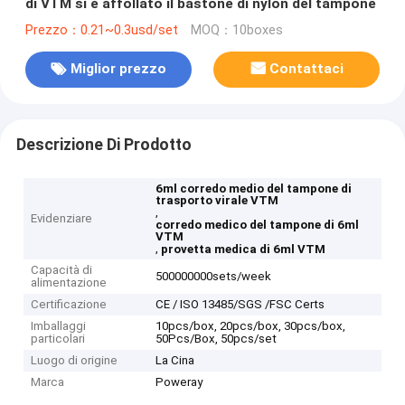
di VTM si è affollato il bastone di nylon del tampone
Prezzo：0.21~0.3usd/set
MOQ：10boxes
Miglior prezzo
Contattaci
Descrizione Di Prodotto
6ml corredo medio del tampone di
trasporto virale VTM
,
Evidenziare
corredo medico del tampone di 6ml
VTM
,
provetta medica di 6ml VTM
Capacità di
500000000sets/week
alimentazione
Certificazione
CE / ISO 13485/SGS /FSC Certs
Imballaggi
10pcs/box, 20pcs/box, 30pcs/box,
particolari
50Pcs/Box, 50pcs/set
Luogo di origine
La Cina
Marca
Poweray