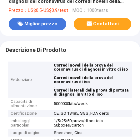
diagnosi del coronavirus dei corredi novelli della
prova
Prezzo：US$0.5-US$0.9/test
MOQ：1000tests
Miglior prezzo
Contattaci
Descrizione Di Prodotto
Corredi novelli della prova del
coronavirus di diagnosi in vitro di iso
,
Corredi novelli della prova del
Evidenziare
coronavirus di iso
,
Corredi laterali della prova di portata
di diagnosi in vitro di iso
Capacità di
5000000kits/week
alimentazione
Certificazione
CE,ISO 13485, SGS ,FDA certs
Imballaggi
1/5/25/50 prova/di scatola
particolari
50boxes/carton
Luogo di origine
Shenzhen, Cina