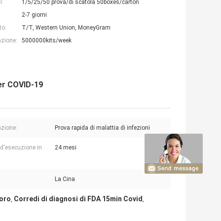
i:
1/5/25/50 prova/di scatola 50boxes/carton
2-7 giorni
to:
T/T, Western Union, MoneyGram
azione:
5000000kits/week
 per COVID-19
azione:
Prova rapida di malattia di infezioni
d'esecuzione in
24 mesi
La Cina
'oro
Corredi di diagnosi di FDA 15min Covid
,
,