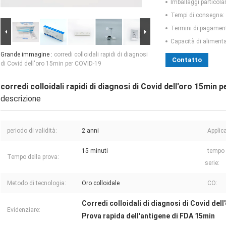
Imballaggi particolar
Tempi di consegna:
Termini di pagamen
Capacità di aliment
Grande immagine :
corredi colloidali rapidi di diagnosi
Contatto
di Covid dell'oro 15min per COVID-19
corredi colloidali rapidi di diagnosi di Covid dell'oro 15min
descrizione
periodo di validità:
2 anni
Applic
15 minuti
tempo 
Tempo della prova:
serie:
Metodo di tecnologia:
Oro colloidale
CO:
Corredi colloidali di diagnosi di Covid dell
Evidenziare:
Prova rapida dell'antigene di FDA 15min