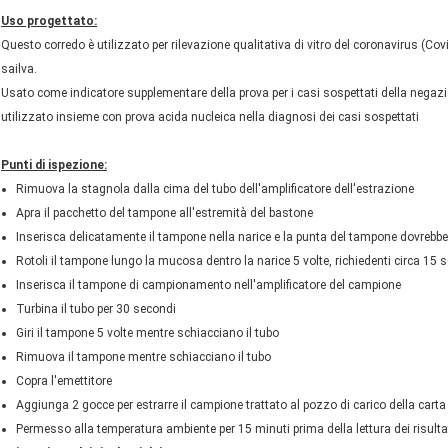
Uso progettato:
Questo corredo è utilizzato per rilevazione qualitativa di vitro del coronavirus (Co
sailva.
Usato come indicatore supplementare della prova per i casi sospettati della negaz
utilizzato insieme con prova acida nucleica nella diagnosi dei casi sospettati
Punti di ispezione:
Rimuova la stagnola dalla cima del tubo dell'amplificatore dell'estrazione
Apra il pacchetto del tampone all'estremità del bastone
Inserisca delicatamente il tampone nella narice e la punta del tampone dovrebbe es
Rotoli il tampone lungo la mucosa dentro la narice 5 volte, richiedenti circa 15 
Inserisca il tampone di campionamento nell'amplificatore del campione
Turbina il tubo per 30 secondi
Giri il tampone 5 volte mentre schiacciano il tubo
Rimuova il tampone mentre schiacciano il tubo
Copra l'emettitore
Aggiunga 2 gocce per estrarre il campione trattato al pozzo di carico della carta 
Permesso alla temperatura ambiente per 15 minuti prima della lettura dei risultat