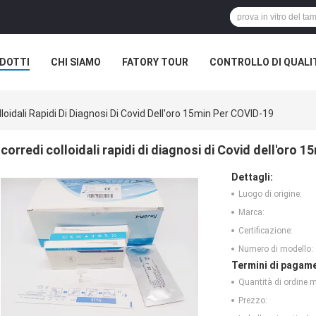
DOTTI
CHI SIAMO
FATORY TOUR
CONTROLLO DI QUALI
lloidali Rapidi Di Diagnosi Di Covid Dell'oro 15min Per COVID-19
corredi colloidali rapidi di diagnosi di Covid dell'oro 
Dettagli:
Luogo di origine:
Marca:
Certificazione:
Numero di modello:
Termini di pagame
Quantità di ordine 
Prezzo: