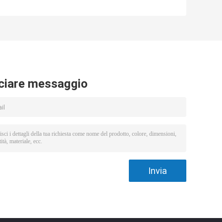
Covid di servizio
Covid 19 corredi
del ODM dell'OEM
eliminabili
o
con approvazione
diagnostici della
di FDA
prova
ciare messaggio