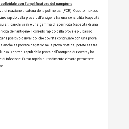
colloidale con l'amplificatore del campione
prova di reazione a catena della polimerasi (PCR). Questo makess
mbino rapido della prova dell'antigene ha una sensibilità (capacità
 più alti carichi virali e una gamma di specificità (capacità di una
ificità dell'antigene il corredo rapido della prova è più basso
ntigene positivo o invalido, che dovrete continuare con una prova
ne anche se provate negativo nella prova ripetuta, potete essere
 PCR. I corredi rapidi della prova dell'antigene di Poweray ha
ale di infezione. Prova rapida di rendimento elevato permettere
ne