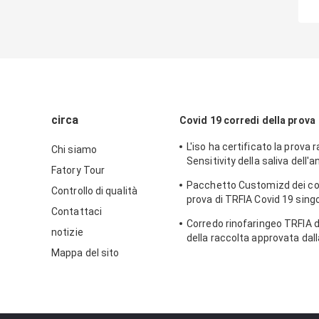
circa
Covid 19 corredi della prova
L'iso ha certificato la prova r
Chi siamo
Sensitivity della saliva dell'
Fatory Tour
corredi della prova di 15mins
Pacchetto Customizd dei cor
Controllo di qualità
prova di TRFIA Covid 19 singo
Contattaci
casa
Corredo rinofaringeo TRFIA 
notizie
della raccolta approvata dall
Mappa del sito