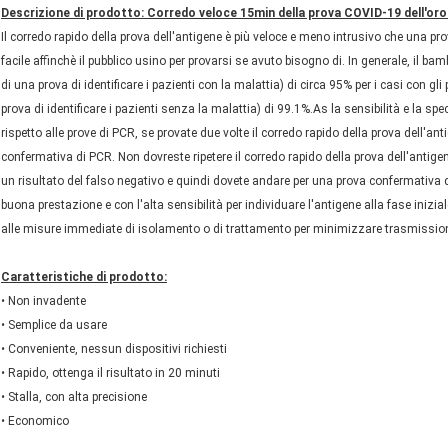
Descrizione di prodotto: Corredo veloce 15min della prova COVID-19 dell'oro 
Il corredo rapido della prova dell'antigene è più veloce e meno intrusivo che una 
facile affinchè il pubblico usino per provarsi se avuto bisogno di. In generale, il ba
di una prova di identificare i pazienti con la malattia) di circa 95% per i casi con gli
prova di identificare i pazienti senza la malattia) di 99.1%.As la sensibilità e la spec
rispetto alle prove di PCR, se provate due volte il corredo rapido della prova dell'a
confermativa di PCR. Non dovreste ripetere il corredo rapido della prova dell'antige
un risultato del falso negativo e quindi dovete andare per una prova confermativa di
buona prestazione e con l'alta sensibilità per individuare l'antigene alla fase inizi
alle misure immediate di isolamento o di trattamento per minimizzare trasmissio
Caratteristiche di prodotto:
• Non invadente
• Semplice da usare
• Conveniente, nessun dispositivi richiesti
• Rapido, ottenga il risultato in 20 minuti
• Stalla, con alta precisione
• Economico