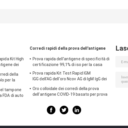
prova rapida Kit
TRFIA del
corredi della
High Sensitivity
tampone della
prova di TRFIA
della saliva
raccolta
Covid 19 singol
dell'antigene dei
approvata dalla
per la casa
corredi della
FDA di auto
prova di 15mins
Covid 19
Las
Corredi rapidi della prova dell'antigene
apida Kit High
Prova rapida dell'antigene di specificità di
antigene dei
certificazione 99,1% di iso per la casa
 Covid 19
Prova rapida Kit Test Rapid IGM
redi della
IGG dell'AG dell'oro Ncov AG di IgM IgG dei
lo per la
corredi rapidi colloidali della prova
Oro colloidale dei corredi della prova
del tampone
dell'antigene COVID-19 basato per prova
a FDA di auto
acida nucleica negativa