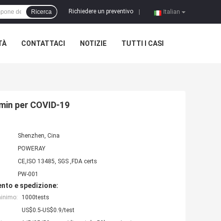
Richiedere un preventivo
Ricerca
|
Italian
TÀ
CONTATTACI
NOTIZIE
TUTTI I CASI
15min per COVID-19
Shenzhen, Cina
POWERAY
CE,ISO 13485, SGS ,FDA certs
PW-001
nto e spedizione:
minimo:
1000tests
US$0.5-US$0.9/test