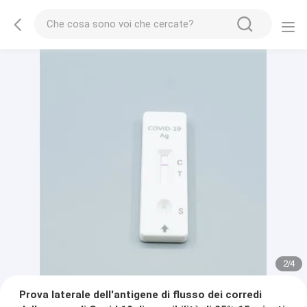
2
/
4
Prova laterale dell'antigene di flusso dei corredi