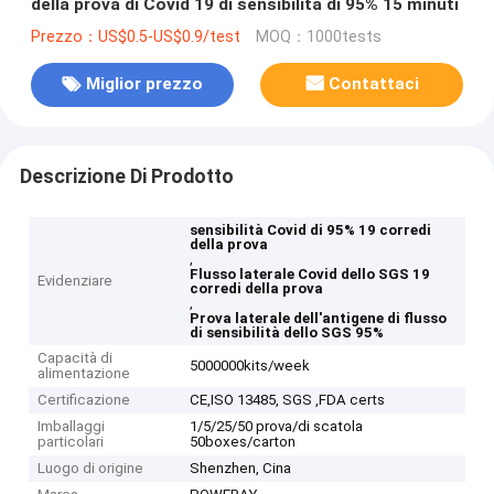
della prova di Covid 19 di sensibilità di 95% 15 minuti
Prezzo：US$0.5-US$0.9/test
MOQ：1000tests
Miglior prezzo
Contattaci
Descrizione Di Prodotto
sensibilità Covid di 95% 19 corredi
della prova
,
Flusso laterale Covid dello SGS 19
Evidenziare
corredi della prova
,
Prova laterale dell'antigene di flusso
di sensibilità dello SGS 95%
Capacità di
5000000kits/week
alimentazione
Certificazione
CE,ISO 13485, SGS ,FDA certs
Imballaggi
1/5/25/50 prova/di scatola
particolari
50boxes/carton
Luogo di origine
Shenzhen, Cina