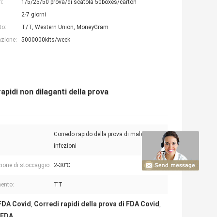
i:
1/5/25/50 prova/di scatola 50boxes/carton
2-7 giorni
to:
T/T, Western Union, MoneyGram
azione:
5000000kits/week
apidi non dilaganti della prova
Corredo rapido della prova di malattia di
infezioni
ione di stoccaggio:
2-30℃
ento:
TT
 FDA Covid
Corredi rapidi della prova di FDA Covid
,
,
 FDA