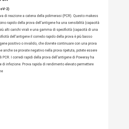
CoV-2)
prova di reazione a catena della polimerasi (PCR). Questo makess
mbino rapido della prova dell'antigene ha una sensibilità (capacità
 più alti carichi virali e una gamma di specificità (capacità di una
ificità dell'antigene il corredo rapido della prova è più basso
ntigene positivo o invalido, che dovrete continuare con una prova
ne anche se provate negativo nella prova ripetuta, potete essere
 PCR. I corredi rapidi della prova dell'antigene di Poweray ha
ale di infezione. Prova rapida di rendimento elevato permettere
ne