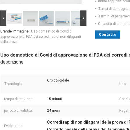
Imballaggi particolar
Tempi di consegna:
Termini di pagamen
Capacità di aliment
Grande immagine :
Uso domestico di Covid di
Contatto
approvazione di FDA dei corredi rapidi non dilaganti
della prova
Uso domestico di Covid di approvazione di FDA dei corredi r
descrizione
Oro colloidale
Tecnologia:
Uso:
tempo di reazione:
15 minuti
Condiz
periodo di validità:
24 mesi
Pagam
Corredi rapidi non dilaganti della prova di
Evidenziare:
Corredo nasale della prova del tampone di