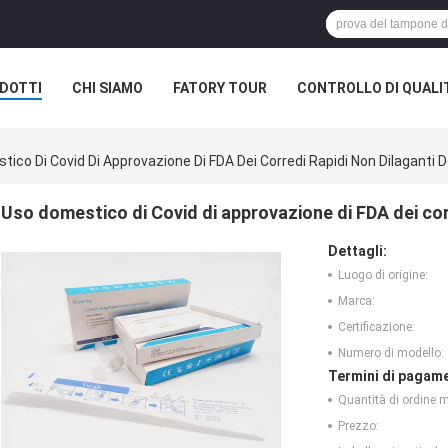
DOTTI
CHI SIAMO
FATORY TOUR
CONTROLLO DI QUALI
ico Di Covid Di Approvazione Di FDA Dei Corredi Rapidi Non Dilaganti D
Uso domestico di Covid di approvazione di FDA dei corr
Dettagli:
Luogo di origine:
Marca:
Certificazione:
Numero di modello:
Termini di pagame
Quantità di ordine 
Prezzo: