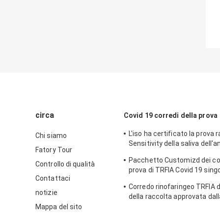
circa
Covid 19 corredi della prova
L'iso ha certificato la prova r
Chi siamo
Sensitivity della saliva dell'
Fatory Tour
corredi della prova di 15mins
Pacchetto Customizd dei cor
Controllo di qualità
prova di TRFIA Covid 19 singo
Contattaci
casa
Corredo rinofaringeo TRFIA 
notizie
della raccolta approvata dall
Mappa del sito