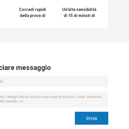
Corredi rapidi
Un'alta sensibilità
della prova di
di 15 di minuti di
Covid di servizio
Covid 19 corredi
del ODM dell'OEM
eliminabili
o
con approvazione
diagnostici della
di FDA
prova
ciare messaggio