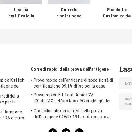
L'iso ha
Corredo
Pacchetto
certificato la
rinofaringeo
Customizd dei
prova rapida Kit
TRFIA del
corredi della
High Sensitivity
tampone della
prova di TRFIA
della saliva
raccolta
Covid 19 singol
dell'antigene dei
approvata dalla
per la casa
corredi della
FDA di auto
prova di 15mins
Covid 19
Las
Corredi rapidi della prova dell'antigene
apida Kit High
Prova rapida dell'antigene di specificità di
antigene dei
certificazione 99,1% di iso per la casa
 Covid 19
Prova rapida Kit Test Rapid IGM
redi della
IGG dell'AG dell'oro Ncov AG di IgM IgG dei
lo per la
corredi rapidi colloidali della prova
Oro colloidale dei corredi della prova
del tampone
dell'antigene COVID-19 basato per prova
a FDA di auto
acida nucleica negativa