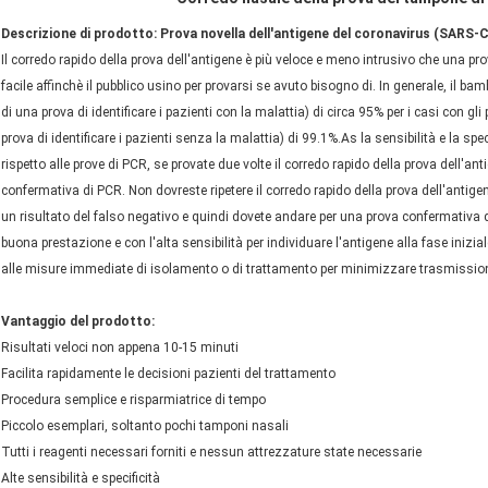
Descrizione di prodotto: Prova novella dell'antigene del coronavirus (SARS-
Il corredo rapido della prova dell'antigene è più veloce e meno intrusivo che una 
facile affinchè il pubblico usino per provarsi se avuto bisogno di. In generale, il ba
di una prova di identificare i pazienti con la malattia) di circa 95% per i casi con gli
prova di identificare i pazienti senza la malattia) di 99.1%.As la sensibilità e la spec
rispetto alle prove di PCR, se provate due volte il corredo rapido della prova dell'a
confermativa di PCR. Non dovreste ripetere il corredo rapido della prova dell'antige
un risultato del falso negativo e quindi dovete andare per una prova confermativa di
buona prestazione e con l'alta sensibilità per individuare l'antigene alla fase inizi
alle misure immediate di isolamento o di trattamento per minimizzare trasmissio
Vantaggio del prodotto:
Risultati veloci non appena 10-15 minuti
Facilita rapidamente le decisioni pazienti del trattamento
Procedura semplice e risparmiatrice di tempo
Piccolo esemplari, soltanto pochi tamponi nasali
Tutti i reagenti necessari forniti e nessun attrezzature state necessarie
Alte sensibilità e specificità