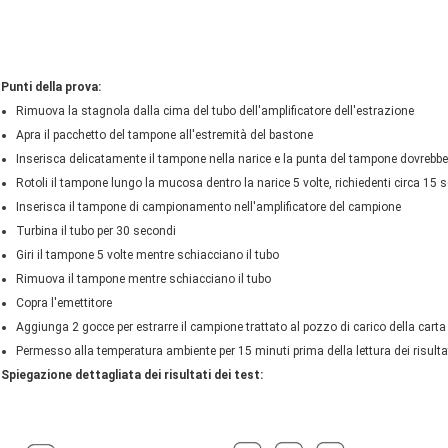
Punti della prova:
Lasciate un messaggio
Rimuova la stagnola dalla cima del tubo dell'amplificatore dell'estrazione
Ti richiameremo presto!
Apra il pacchetto del tampone all'estremità del bastone
Inserisca delicatamente il tampone nella narice e la punta del tampone dovrebbe es
Rotoli il tampone lungo la mucosa dentro la narice 5 volte, richiedenti circa 15 
Inserisca il tampone di campionamento nell'amplificatore del campione
Turbina il tubo per 30 secondi
Giri il tampone 5 volte mentre schiacciano il tubo
Rimuova il tampone mentre schiacciano il tubo
Copra l'emettitore
Aggiunga 2 gocce per estrarre il campione trattato al pozzo di carico della carta 
Permesso alla temperatura ambiente per 15 minuti prima della lettura dei risultat
Spiegazione dettagliata dei risultati dei test:
INVIA