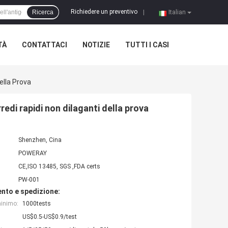
Richiedere un preventivo
Ricerca
|
Italian
TÀ
CONTATTACI
NOTIZIE
TUTTI I CASI
ella Prova
edi rapidi non dilaganti della prova
Shenzhen, Cina
POWERAY
CE,ISO 13485, SGS ,FDA certs
PW-001
nto e spedizione:
minimo:
1000tests
US$0.5-US$0.9/test